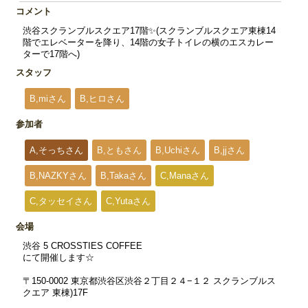
コメント
渋谷スクランブルスクエア17階✨(スクランブルスクエア東棟14
階でエレベーターを降り、14階の女子トイレの横のエスカレー
ターで17階へ)
スタッフ
B,miさん
B,ヒロさん
参加者
A,そっちさん
B,ともさん
B,Uchiさん
B,jjさん
B,NAZKYさん
B,Takaさん
C,Manaさん
C,タッセイさん
C,Yutaさん
会場
渋谷 5 CROSSTIES COFFEE
にて開催します☆
〒150-0002 東京都渋谷区渋谷２丁目２４−１２ スクランブルス
クエア 東棟)17F