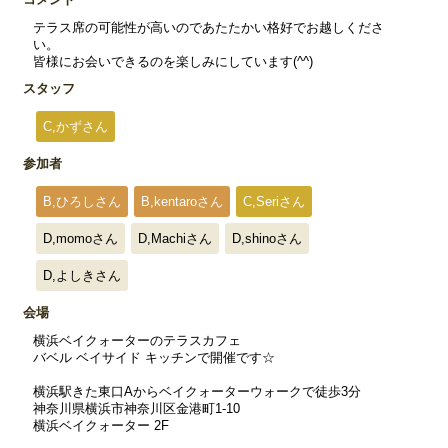
テラス席の可能性が高いのであたたかい格好でお越しくださ
い。
皆様にお会いできるのを楽しみにしています(^^)
スタッフ
C,かずさん
参加者
B,ひろしさん
B,kentaroさん
C,Seriさん
D,momoさん
D,Machiさん
D,shinoさん
D,よしきさん
会場
横浜ベイクォーターのテラスカフェ
バベル ベイサイド キッチンで開催です☆
横浜駅きた東口Aからベイクォーターウォークで徒歩3分
神奈川県横浜市神奈川区金港町1-10
横浜ベイクォーター 2F