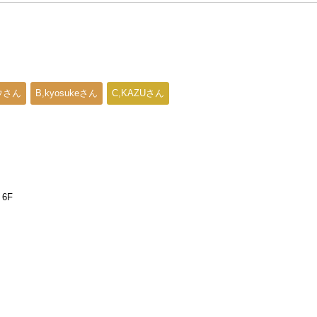
ウさん
B,kyosukeさん
C,KAZUさん
6F