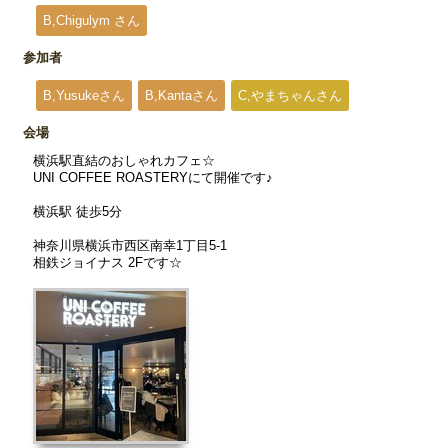
B,Chigulym さん
参加者
B,Yusukeさん
B,Kantaさん
C,やまちゃんさん
会場
横浜駅直結のおしゃれカフェ☆
UNI COFFEE ROASTERYにて開催です♪
横浜駅 徒歩5分
神奈川県横浜市西区南幸1丁目5-1
相鉄ジョイナス 2Fです☆