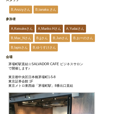
B,Anzzyさん
B,tanaka さん
参加者
A,Keisukeさん
A,Mariko.Hさん
A,Yudaiさん
B,Max_Nさん
B,jjさん
B,Junさん
B,おーのさん
B,lapisさん
B,ゆうすけさん
会場
茅場町駅直結☆SALVADOR CAFE ビジネスサロン
で開催します♪
東京都中央区日本橋茅場町1-5-8
東京証券会館 1F
東京メトロ東西線「茅場町駅」8番出口直結