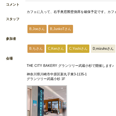
コメント
カフェに入って、右手奥窓際壁側席を確保予定です。カフェ
スタッフ
B,Joeさん
B,JunkoTさん
参加者
B,ちさん
C,Kenさん
C,Yoshiさん
D,mizuhoさん
会場
THE CITY BAKERY グランツリー武蔵小杉で開催します♪
神奈川県川崎市中原区新丸子東3-1135-1
グランツリー武蔵小杉 1F