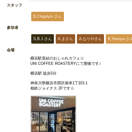
スタッフ
B,Chigulym さん
参加者
S,B.J.さん
A,まさん
A,なりやさん
B,Shunya さ
会場
横浜駅直結のおしゃれカフェ☆
UNI COFFEE ROASTERYにて開催です♪
横浜駅 徒歩5分
神奈川県横浜市西区南幸1丁目5-1
相鉄ジョイナス 2Fです☆