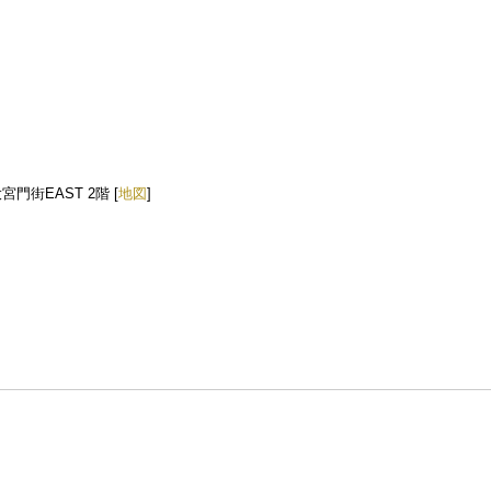
門街EAST 2階 [
地図
]