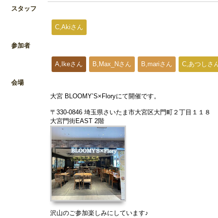
スタッフ
C,Akiさん
参加者
A,Ikeさん
B,Max_Nさん
B,mariさん
C,あつしさ
会場
大宮 BLOOMY’S×Floryにて開催です。
〒330-0846 埼玉県さいたま市大宮区大門町２丁目１１８
大宮門街EAST 2階
沢山のご参加楽しみにしています♪