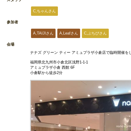
C,ちゃんさん
参加者
A,TAIJIさん
A,Leafさん
C,ぶちびさん
会場
ナナズ グリーン ティー アミュプラザ小倉店で臨時開催を
福岡県北九州市小倉北区浅野1-1-1
アミュプラザ小倉 西館 6F
小倉駅から徒歩2分