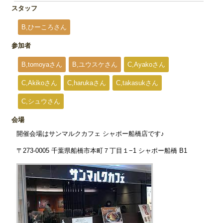
スタッフ
B,ひーころさん
参加者
B,tomoyaさん
B,ユウスケさん
C,Ayakoさん
C,Akikoさん
C,harukaさん
C,takasukさん
C,シュウさん
会場
開催会場はサンマルクカフェ シャポー船橋店です♪
〒273-0005 千葉県船橋市本町７丁目１−1 シャポー船橋 B1