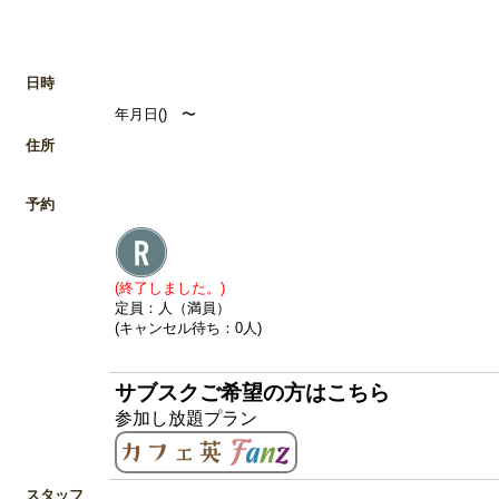
日時
年月日() 〜
住所
予約
(終了しました。)
定員：人（満員）
(キャンセル待ち：0人)
サブスクご希望の方はこちら
参加し放題プラン
スタッフ