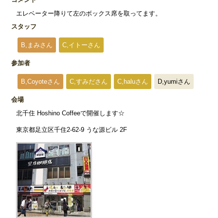
エレベーター降りて左のボックス席を取ってます。
スタッフ
B,まみさん
C,イトーさん
参加者
B,Coyoteさん
C,すみださん
C,haluさん
D,yumiさん
会場
北千住 Hoshino Coffeeで開催します☆
東京都足立区千住2-62-9 うな源ビル 2F