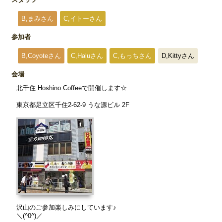
B,まみさん
C,イトーさん
参加者
B,Coyoteさん
C,Haluさん
C,もっちさん
D,Kittyさん
会場
北千住 Hoshino Coffeeで開催します☆
東京都足立区千住2-62-9 うな源ビル 2F
沢山のご参加楽しみにしています♪
＼(^0^)／