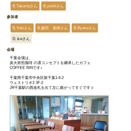
B,Takumaさん
B,yoshiさん
参加者
B,Yutoさん
B,飯田 俊樹さん
B,Ryokoさん
D,＆eさん
会場
千葉会場は、
炭火焙煎珈琲 の凛コンセプトを継承したカフェ
COFFEE RINです♪
千葉県千葉市中央区新千葉1-4-2
ウェストリオ2 3F-2
JR千葉駅の西改札を出て左に曲がってすぐです☆