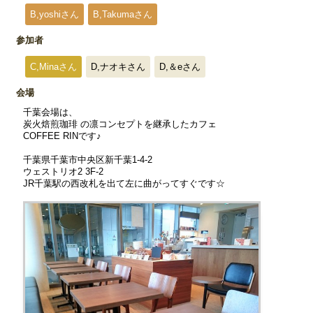
B,yoshiさん
B,Takumaさん
参加者
C,Minaさん
D,ナオキさん
D,＆eさん
会場
千葉会場は、
炭火焙煎珈琲 の凛コンセプトを継承したカフェ
COFFEE RINです♪
千葉県千葉市中央区新千葉1-4-2
ウェストリオ2 3F-2
JR千葉駅の西改札を出て左に曲がってすぐです☆