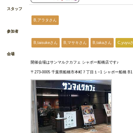
スタッフ
B,アラタさん
参加者
B,taisukeさん
B,マサキさん
B,takaさん
C,yuyu
会場
開催会場はサンマルクカフェ シャポー船橋店です♪
〒273-0005 千葉県船橋市本町７丁目１−1 シャポー船橋 B1