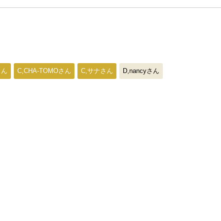
さん
C,CHA-TOMOさん
C,サナさん
D,nancyさん