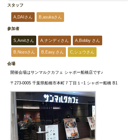
スタッフ
A,DAIさん
B,asukaさん
参加者
S,Amitさん
A,ナンディさん
A,Bobby さん
B,Nozoさん
B,Easy.さん
C,シュウさん
会場
開催会場はサンマルクカフェ シャポー船橋店です♪
〒273-0005 千葉県船橋市本町７丁目１−1 シャポー船橋 B1