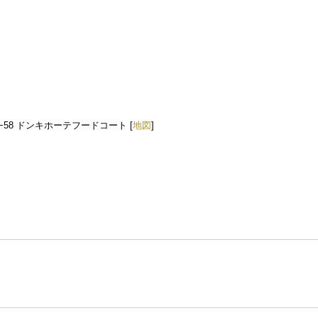
Chome−2−58 ドンキホーテフードコート [
地図
]