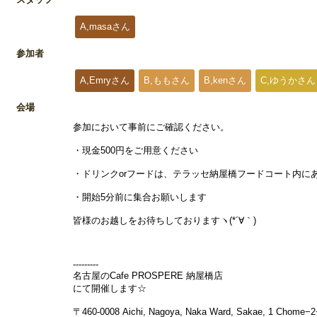
A,masaさん
参加者
A,Emryさん
B,ももさん
B,kenさん
C,ゆうかさん
会場
参加において事前にご確認ください。
・現金500円をご用意ください
・ドリンクorフードは、テラッセ納屋橋フードコート内にある
・開始5分前に集合お願いします
皆様のお越しをお待ちしておりますヽ(*´∀｀)
---------
名古屋のCafe PROSPERE 納屋橋店
にて開催します☆
〒460-0008 Aichi, Nagoya, Naka Ward, Sakae, 1