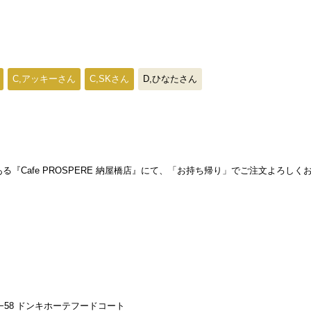
C,アッキーさん
C,SKさん
D,ひなたさん
『Cafe PROSPERE 納屋橋店』にて、「お持ち帰り」でご注文よろしく
 Chome−2−58 ドンキホーテフードコート