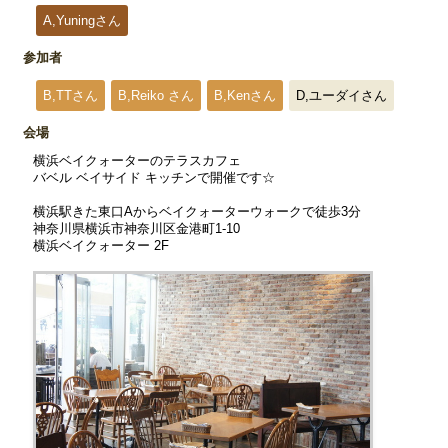
A,Yuningさん
参加者
B,TTさん
B,Reiko さん
B,Kenさん
D,ユーダイさん
会場
横浜ベイクォーターのテラスカフェ
バベル ベイサイド キッチンで開催です☆
横浜駅きた東口Aからベイクォーターウォークで徒歩3分
神奈川県横浜市神奈川区金港町1-10
横浜ベイクォーター 2F