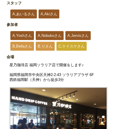
スタッフ
A,あいるさん
A,Akiさん
参加者
A,Yoshさん
A,Nobukoさん
A,Jervisさん
B,Bellaさん
B,りさん
C,ケイスケさん
会場
星乃珈琲店 福岡ソラリア店で開催をします♪
福岡県福岡市中央区天神2-2-43 ソラリアプラザ 6F
西鉄福岡駅（天神）から徒歩3分