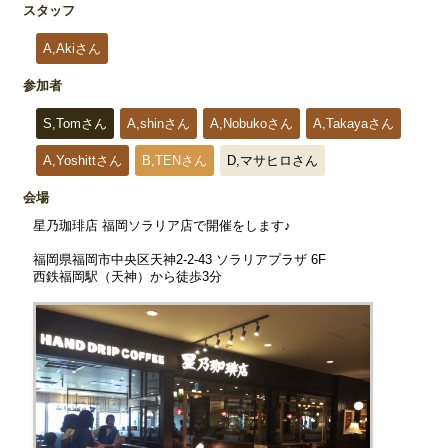
スタッフ
A,Akiさん
参加者
S,Tomさん
A,shinさん
A,Nobukoさん
A,Takayaさん
A,Yoshittさん
B,TENさん
D,マサヒロさん
会場
星乃珈琲店 福岡ソラリア店で開催をします♪
福岡県福岡市中央区天神2-2-43 ソラリアプラザ 6F
西鉄福岡駅（天神）から徒歩3分