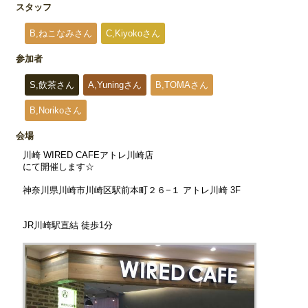
スタッフ
B,ねこなみさん
C,Kiyokoさん
参加者
S,飲茶さん
A,Yuningさん
B,TOMAさん
B,Norikoさん
会場
川崎 WIRED CAFEアトレ川崎店
にて開催します☆
神奈川県川崎市川崎区駅前本町２６−１ アトレ川崎 3F
JR川崎駅直結 徒歩1分