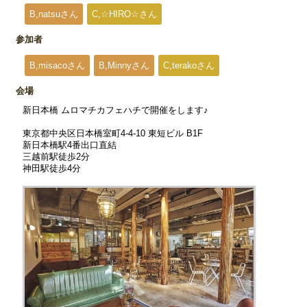
B,natsuさん
C,☆HIRO☆さん
参加者
B,misacoさん
B,Minnyさん
C,terakoさん
会場
新日本橋 ムロマチカフェハチで開催をします♪
東京都中央区日本橋室町4-4-10 東短ビル B1F
新日本橋駅4番出口直結
三越前駅徒歩2分
神田駅徒歩4分