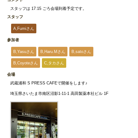
スタッフは 17:15 ごろ会場到着予定です。
スタッフ
A,Fumiさん
参加者
B,Yasuさん
B,Haru.Mさん
B,satoさん
B,Coyoteさん
C,タカさん
会場
武蔵浦和 S PRESS CAFEで開催をします♪
埼玉県さいたま市南区沼影1-11-1 高田製薬本社ビル 1F