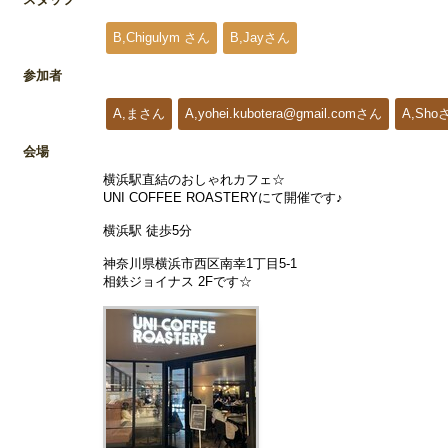
B,Chigulym さん
B,Jayさん
参加者
A,まさん
A,yohei.kubotera@gmail.comさん
A,Sho
会場
横浜駅直結のおしゃれカフェ☆
UNI COFFEE ROASTERYにて開催です♪
横浜駅 徒歩5分
神奈川県横浜市西区南幸1丁目5-1
相鉄ジョイナス 2Fです☆