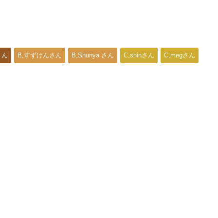
さん
B,すずけんさん
B,Shunya さん
C,shinさん
C,megさん