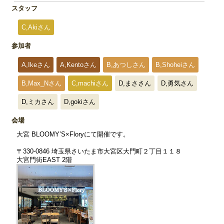
スタッフ
C,Akiさん
参加者
A,Ikeさん
A,Kentoさん
B,あつしさん
B,Shoheiさん
B,Max_Nさん
C,machiさん
D,まささん
D,勇気さん
D,ミカさん
D,gokiさん
会場
大宮 BLOOMY’S×Floryにて開催です。
〒330-0846 埼玉県さいたま市大宮区大門町２丁目１１８
大宮門街EAST 2階