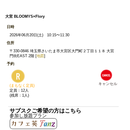
大宮 BLOOMYS×Flory
日時
2026年06月20日(土) 10:15〜11:30
住所
〒330-0846 埼玉県さいたま市大宮区大門町２丁目１１８ 大宮
門街EAST 2階 [
地図
]
予約
キャンセル
(まもなく定員)
定員：12人
(残席：1人)
サブスクご希望の方はこちら
参加し放題プラン