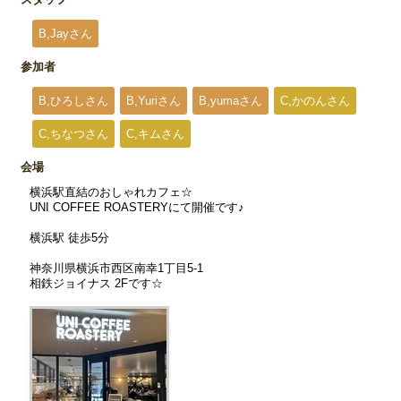
B,Jayさん
参加者
B,ひろしさん
B,Yuriさん
B,yumaさん
C,かのんさん
C,ちなつさん
C,キムさん
会場
横浜駅直結のおしゃれカフェ☆
UNI COFFEE ROASTERYにて開催です♪
横浜駅 徒歩5分
神奈川県横浜市西区南幸1丁目5-1
相鉄ジョイナス 2Fです☆