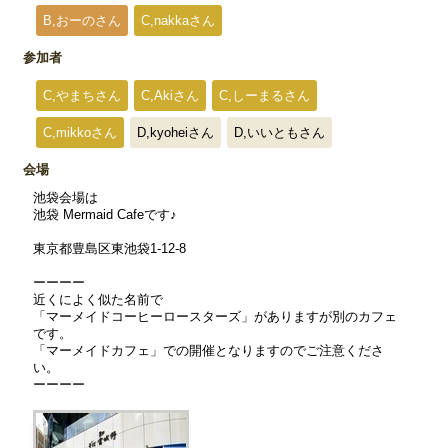
B,おーのさん
C,nakkaさん
参加者
C,やまちさん
C,Akiさん
C,しーまるさん
C,mikkoさん
D,kyoheiさん
D,いいともさん
会場
池袋会場は
池袋 Mermaid Cafeです♪
東京都豊島区東池袋1-12-8
ーーーー
近くによく似た名前で
「マーメイドコーヒーロースターズ」がありますが別のカフェ
です。
「マーメイドカフェ」での開催となりますのでご注意くださ
い。
ーーーー