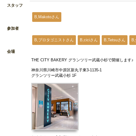
スタッフ
B,Makotoさん
参加者
B,プロタゴニストさん
B,ciciさん
B,Tetsuさん
B
会場
THE CITY BAKERY グランツリー武蔵小杉で開催します♪
神奈川県川崎市中原区新丸子東3-1135-1
グランツリー武蔵小杉 1F