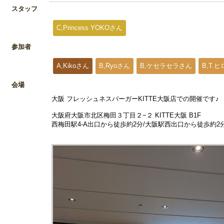
スタッフ
C,Princess YOKOさん
参加者
A,Kikoさん
B,Ryoさん
B,ケセラセラさん
B,T.
会場
大阪 フレッシュネスバーガーKITTE大阪店での開催です♪
大阪府大阪市北区梅田３丁目２−２ KITTE大阪 B1F
西梅田駅4-A出口から徒歩約2分/大阪駅西出口から徒歩約2分