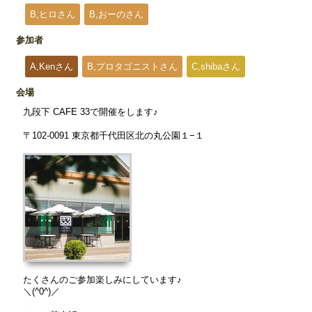
B,ヒロさん
B,おーのさん
参加者
A,Kenさん
B,プロタゴニストさん
C,shibaさん
会場
九段下 CAFE 33で開催をします♪
〒102-0091 東京都千代田区北の丸公園１−１
たくさんのご参加楽しみにしています♪
＼(^0^)／