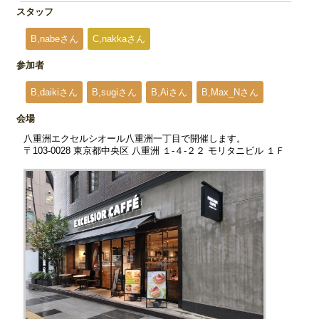
スタッフ
B,nabeさん
C,nakkaさん
参加者
B,daikiさん
B,sugiさん
B,Aiさん
B,Max_Nさん
会場
八重洲エクセルシオール八重洲一丁目で開催します。
〒103-0028 東京都中央区 八重洲 １‐４‐２２ モリタニビル １Ｆ