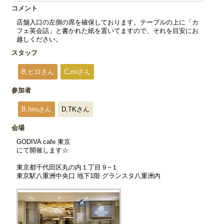
コメント
店舗入口の左側の席を確保しております。テーブルの上に「カ
フェ英会話」と書かれた紙を置いてますので、それを目安にお
越しください。
スタッフ
B,ヒロさん
C,miさん
参加者
B,hiroさん
D,TKさん
会場
GODIVA cafe 東京
にて開催します☆
東京都千代田区丸の内１丁目９−１
東京駅八重洲中央口 地下1階 グランスタ八重洲内