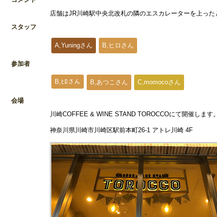
店舗はJR川崎駅中央北改札の隣のエスカレーターを上った
スタッフ
A,Yuningさん
B,ヒロさん
参加者
B,ﾋﾛさん
B,あつこさん
C,momocoさん
会場
川崎COFFEE & WINE STAND TOROCCOにて開催します
神奈川県川崎市川崎区駅前本町26-1 アトレ川崎 4F