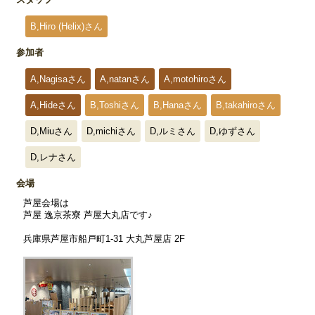
B,Hiro (Helix)さん
参加者
A,Nagisaさん
A,natanさん
A,motohiroさん
A,Hideさん
B,Toshiさん
B,Hanaさん
B,takahiroさん
D,Miuさん
D,michiさん
D,ルミさん
D,ゆずさん
D,レナさん
会場
芦屋会場は
芦屋 逸京茶寮 芦屋大丸店です♪
兵庫県芦屋市船戸町1-31 大丸芦屋店 2F