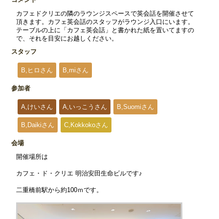
カフェドクリエの隣のラウンジスペースで英会話を開催させて
頂きます。カフェ英会話のスタッフがラウンジ入口にいます。
テーブルの上に「カフェ英会話」と書かれた紙を置いてますの
で、それを目安にお越しください。
スタッフ
B,ヒロさん
B,miさん
参加者
A,けいさん
A,いっこうさん
B,Suomiさん
B,Daikiさん
C,Kokkokoさん
会場
開催場所は
カフェ・ド・クリエ 明治安田生命ビルです♪
二重橋前駅から約100ｍです。