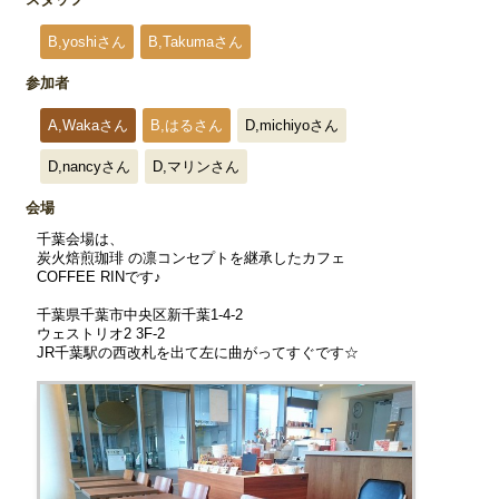
B,yoshiさん
B,Takumaさん
参加者
A,Wakaさん
B,はるさん
D,michiyoさん
D,nancyさん
D,マリンさん
会場
千葉会場は、
炭火焙煎珈琲 の凛コンセプトを継承したカフェ
COFFEE RINです♪
千葉県千葉市中央区新千葉1-4-2
ウェストリオ2 3F-2
JR千葉駅の西改札を出て左に曲がってすぐです☆