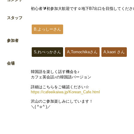
初心者️️🔰初参加大歓迎です☺️地下B7出口を目指してく
スタッフ
B,よっしーさん
参加者
S,れべっかさん
A,Tomochikaさん
A,kaori さん
会場
韓国語を楽しく話す機会を♪
カフェ英会話♪の韓国語バージョン
詳細はこちらをご確認ください☆
https://cafeeikaiwa.jp/Korean_Cafe.html
沢山のご参加楽しみにしています！
＼( ^ｏ^ )／