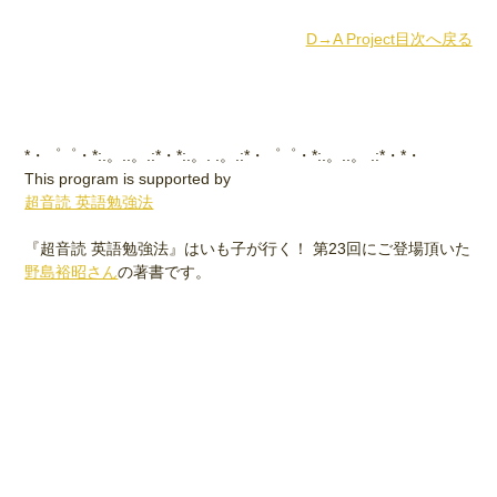
D→A Project目次へ戻る
*・゜゜・*:.。..。.:*・*:.。. .。.:*・゜゜・*:.。..。 .:*・*・
This program is supported by
超音読 英語勉強法
『超音読 英語勉強法』はいも子が行く！ 第23回にご登場頂いた
野島裕昭さん
の著書です。