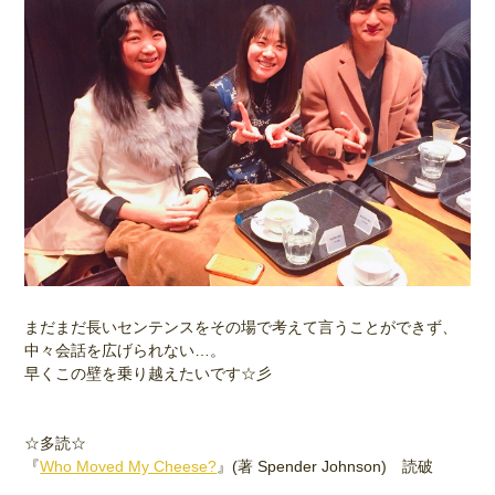
まだまだ長いセンテンスをその場で考えて言うことができず、
中々会話を広げられない…。
早くこの壁を乗り越えたいです☆彡
☆多読☆
『
Who Moved My Cheese?
』(著 Spender Johnson) 読破