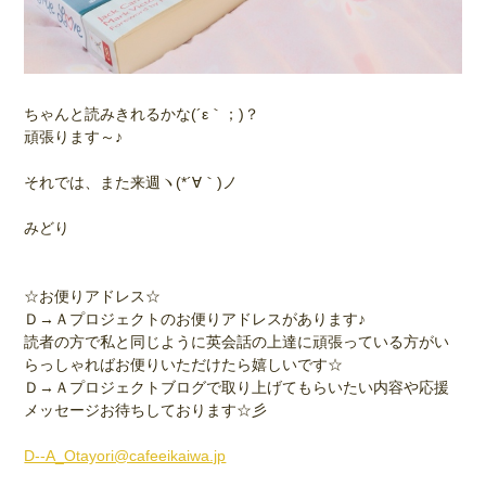
ちゃんと読みきれるかな(´ε｀；)？
頑張ります～♪
それでは、また来週ヽ(*´∀｀)ノ
みどり
☆お便りアドレス☆
Ｄ→Ａプロジェクトのお便りアドレスがあります♪
読者の方で私と同じように英会話の上達に頑張っている方がい
らっしゃればお便りいただけたら嬉しいです☆
Ｄ→Ａプロジェクトブログで取り上げてもらいたい内容や応援
メッセージお待ちしております☆彡
D--A_Otayori@cafeeikaiwa.jp