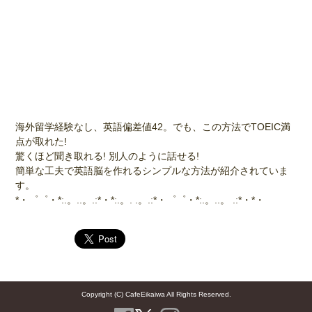
海外留学経験なし、英語偏差値42。でも、この方法でTOEIC満
点が取れた!
驚くほど聞き取れる! 別人のように話せる!
簡単な工夫で英語脳を作れるシンプルな方法が紹介されていま
す。
*・゜゜・*:.。..。.:*・*:.。. .。.:*・゜゜・*:.。..。 .:*・*・
Copyright (C) CafeEikaiwa All Rights Reserved.