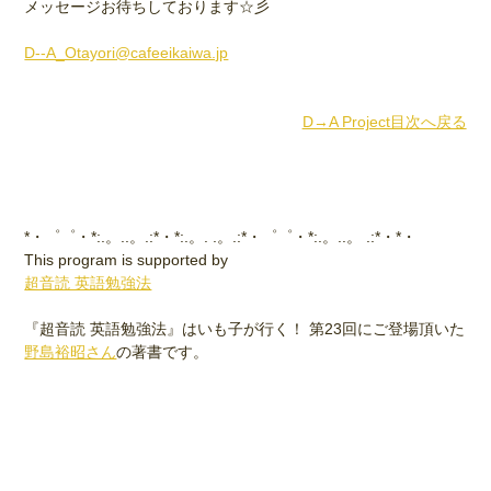
メッセージお待ちしております☆彡
D--A_Otayori@cafeeikaiwa.jp
D→A Project目次へ戻る
*・゜゜・*:.。..。.:*・*:.。. .。.:*・゜゜・*:.。..。 .:*・*・
This program is supported by
超音読 英語勉強法
『超音読 英語勉強法』はいも子が行く！ 第23回にご登場頂いた
野島裕昭さん
の著書です。