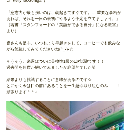
Dr. Kelly McGonigal”)
『意志力が最も強いのは、朝起きてすぐです。… 重要な事柄が
あれば、それを一日の最初にやるよう予定を立てましょう。』
（著書『スタンフォードの「英語ができる自分」になる教室』
より）
皆さんも是非、いつもより早起きをして、コーヒーでも飲みな
がら勉強してみてくださいね(^_-)-☆
そうそう、来週はついに英検準1級の1次試験です！！
過去問を何度か解いてみましたが絶望的でした笑
結果よりも挑戦することに意味があるのです☆
とにかく今は目の前にあることを一生懸命取り組むのみ！！！
頑張ります＾＾♪