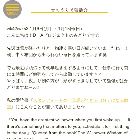
☆おうちで朝活☆
wk42/wk53 1月9日(月）～1月15日(日）
こんにちは！D→Aプロジェクトのみどりです☆
先週は雪が降ったりと、物凄く寒い日が続いていましたね！！
朝、中々布団から出られない毎日を送っています笑
でも最近は頑張って朝早起きをするようにして、仕事に行く前
に１時間ほど勉強をしてから出勤しています＾＾
やっぱり、夜より朝の方が、頭がすっきりしていて勉強がはか
どりますね～♪♪♪
私の愛読書『
スタンフォードの「英語ができる自分」になる教
室
』にこんなことが書いてありました☆
『You have the greatest willpower when you first wake up. … If
there's something that matters to you, schedule it for first thing
in the day.』(Quoted from the book“The Willpower Wisdom of