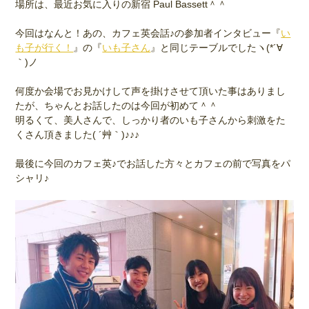
場所は、最近お気に入りの新宿 Paul Bassett＾＾
今回はなんと！あの、カフェ英会話♪の参加者インタビュー『
い
も子が行く！
』の『
いも子さん
』と同じテーブルでしたヽ(*´∀
｀)ノ
何度か会場でお見かけして声を掛けさせて頂いた事はありまし
たが、ちゃんとお話したのは今回が初めて＾＾
明るくて、美人さんで、しっかり者のいも子さんから刺激をた
くさん頂きました( ´艸｀)♪♪♪
最後に今回のカフェ英♪でお話した方々とカフェの前で写真をパ
シャリ♪