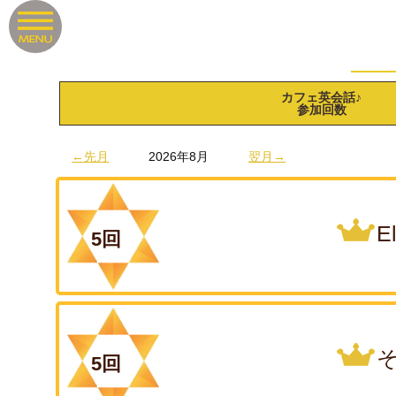
カフェ英会話♪
参加回数
←先月
2026年8月
翌月→
E
5回
5回