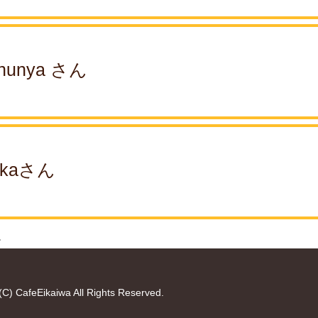
hunya さん
akaさん
。
(C) CafeEikaiwa All Rights Reserved.