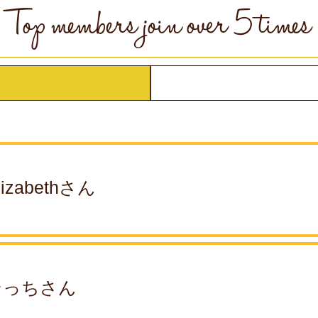
Top members
join over 5 times
lizabethさん
そっちさん